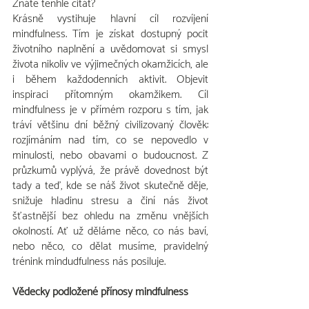
Znáte tenhle citát?
Krásně vystihuje hlavní cíl rozvíjení 
mindfulness. Tím je získat dostupný pocit 
životního naplnění a uvědomovat si smysl 
života nikoliv ve výjimečných okamžicích, ale 
i během každodenních aktivit. Objevit 
inspiraci přítomným okamžikem. Cíl 
mindfulness je v přímém rozporu s tím, jak 
tráví většinu dní běžný civilizovaný člověk: 
rozjímáním nad tím, co se nepovedlo v 
minulosti, nebo obavami o budoucnost. Z 
průzkumů vyplývá, že právě dovednost být 
tady a teď, kde se náš život skutečně děje, 
snižuje hladinu stresu a činí nás život 
šťastnější bez ohledu na změnu vnějších 
okolností. Ať už děláme něco, co nás baví, 
nebo něco, co dělat musíme, pravidelný 
trénink mindudfulness nás posiluje.
Vědecky podložené přínosy mindfulness