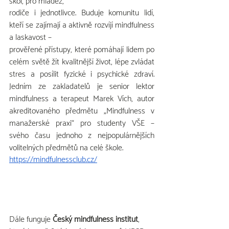
škol, pro mládež,
rodiče i jednotlivce. Buduje komunitu lidí, 
kteří se zajímají a aktivně rozvíjí mindfulness 
a laskavost – 
prověřené přístupy, které pomáhají lidem po 
celém světě žít kvalitnější život, lépe zvládat 
stres a posílit fyzické i psychické zdraví. 
Jedním ze zakladatelů je senior lektor 
mindfulness a terapeut Marek Vích, autor 
akreditovaného předmětu „Mindfulness v 
manažerské praxi“ pro studenty VŠE – 
svého času jednoho z nejpopulárnějších 
volitelných předmětů na celé škole.
https://mindfulnessclub.cz/
Dále funguje 
Český mindfulness institut
, 