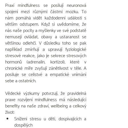
Praxí mindfulness se posilují neuronová 
spojení mezi různými částmi mozku. To 
nám pomáhá vidět každodenní události s 
větším odstupem. Když si uvědomíme, že 
nás naše pocity a myšlenky ve své podstatě 
nemusejí ovládat, obavy a ustaranost se 
většinou odlehčí. V důsledku toho se pak 
například zmírňují a upravují fyziologické 
stresové reakce, jako je sekrece stresových 
hormonů (adrenalin, kortizol), které v 
chronické míře zvyšují zánětlivost v těle. A 
posiluje se celistvé a empatické vnímání 
sebe a ostatních.
Vědecké výzkumy potvrzují, že pravidelná 
praxe rozvíjení mindfulness má následující 
benefity na naše zdraví, wellbeing a celkový 
život:
Snížení stresu u dětí, dospívajících a 
dospělých