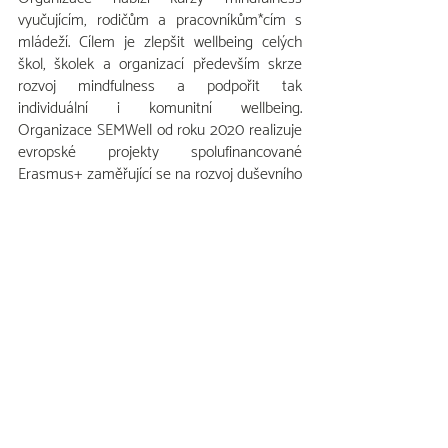
vyučujícím, rodičům a pracovníkům*cím s 
mládeží. Cílem je zlepšit wellbeing celých 
škol, školek a organizací především skrze 
rozvoj mindfulness a podpořit tak 
individuální i komunitní wellbeing. 
Organizace SEMWell od roku 2020 realizuje 
evropské projekty spolufinancované 
Erasmus+ zaměřující se na rozvoj duševního 
zdraví. Jedním z nich je i projekt 
BENEFIT.
https://www.semwell.org/