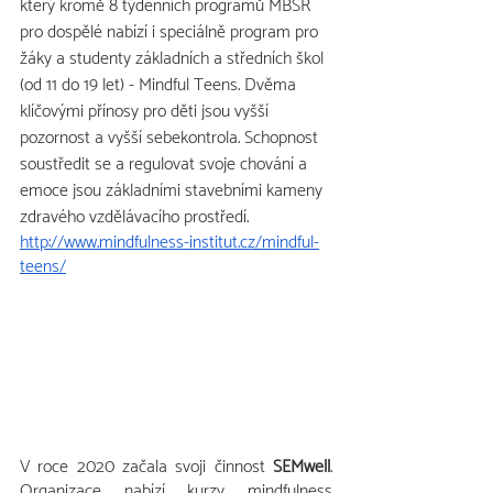
který kromě 8 týdenních programů MBSR 
pro dospělé nabízí i speciálně program pro 
žáky a studenty základních a středních škol 
(od 11 do 19 let) - Mindful Teens. Dvěma 
klíčovými přínosy pro děti jsou vyšší 
pozornost a vyšší sebekontrola. Schopnost 
soustředit se a regulovat svoje chování a 
emoce jsou základními stavebními kameny 
zdravého vzdělávacího prostředí.
http://www.mindfulness-institut.cz/mindful-
teens/
V roce 2020 začala svoji činnost
 SEMwell
. 
Organizace nabízí kurzy mindfulness 