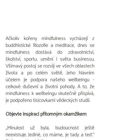
Ačkoliv kořeny mindfulness vycházejí z 
buddhistické filozofie a meditace, dnes se 
mindfulness dostává do zdravotnictví, 
školství, sportu, umění i světa businessu. 
Všímavý postoj se rozvíjí ve všech oblastech 
života a po celém světě. Jeho hlavním 
účelem je podpora našeho wellbeingu - 
celkové duševní a životní pohody. A to, že 
mindfulness k wellbeingu skutečně přispívá, 
je podpořeno tisícovkami vědeckých studií.
Objevte inspiraci přítomným okamžikem
„Minulost už byla, budoucnost ještě 
neexistuje. Jediné, co máme, je tady a teď.“ 