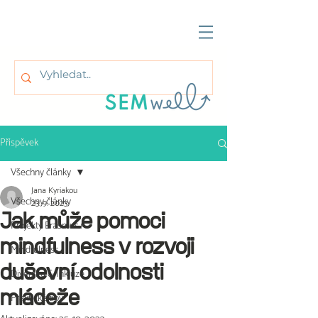
Příspěvek
Všechny články
Jana Kyriakou
Všechny články
23. 9. 2023
Jak může pomoci
Projekty Erasmus+
mindfulness v rozvoji
Mindfulness
duševní odolnosti
Diverzita & Inkluze
mládeže
Praktické tipy