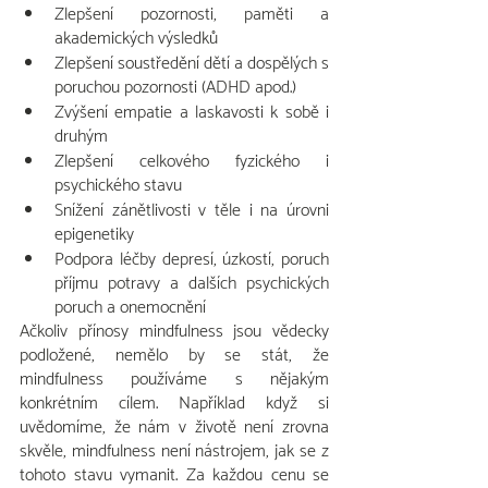
Zlepšení pozornosti, paměti a 
akademických výsledků
Zlepšení soustředění dětí a dospělých s 
poruchou pozornosti (ADHD apod.)
Zvýšení empatie a laskavosti k sobě i 
druhým
Zlepšení celkového fyzického i 
psychického stavu
Snížení zánětlivosti v těle i na úrovni 
epigenetiky
Podpora léčby depresí, úzkostí, poruch 
příjmu potravy a dalších psychických 
poruch a onemocnění
Ačkoliv přínosy mindfulness jsou vědecky 
podložené, nemělo by se stát, že 
mindfulness používáme s nějakým 
konkrétním cílem. Například když si 
uvědomíme, že nám v životě není zrovna 
skvěle, mindfulness není nástrojem, jak se z 
tohoto stavu vymanit. Za každou cenu se 