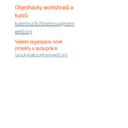
Objednávky workshopů a
kurzů
katerina.fichtnerova@sem
well.org
Vedení organizace, nové
projekty a spolupráce:
jana.kyriakou@semwell.org
Finanční oddělení a marketing
veronika.vesela@
semwell.org
kathy.friedrichova@semwell.org