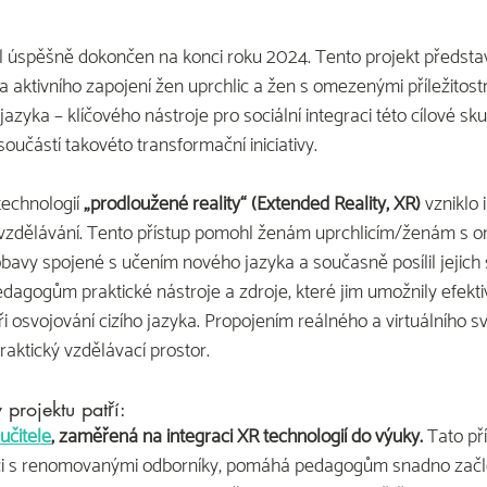
yl úspěšně dokončen na konci roku 2024. Tento projekt předst
a aktivního zapojení žen uprchlic a žen s omezenými příležitos
jazyka – klíčového nástroje pro sociální integraci této cílové sk
součástí takovéto transformační iniciativy.
technologií 
„prodloužené reality“ (Extended Reality, XR) 
vzniklo 
é vzdělávání. Tento přístup pomohl ženám uprchlicím/ženám s
 obavy spojené s učením nového jazyka a současně posílil jejic
edagogům praktické nástroje a zdroje, které jim umožnily efekt
i osvojování cizího jazyka. Propojením reálného a virtuálního sv
aktický vzdělávací prostor.
 projektu patří:
učitele
, zaměřená na integraci XR technologií do výuky.
 Tato př
ci s renomovanými odborníky, pomáhá pedagogům snadno začl