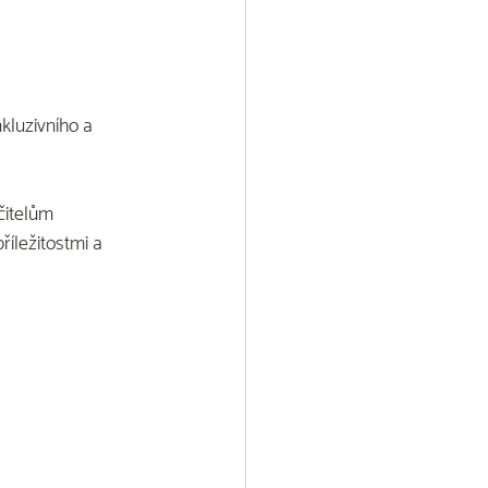
l
nkluzivního a
čitelům
íležitostmi a