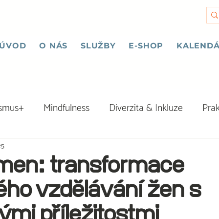
ÚVOD
O NÁS
SLUŽBY
E-SHOP
KALENDÁ
asmus+
Mindfulness
Diverzita & Inkluze
Prak
25
en: transformace
ého vzdělávání žen s
mi příležitostmi