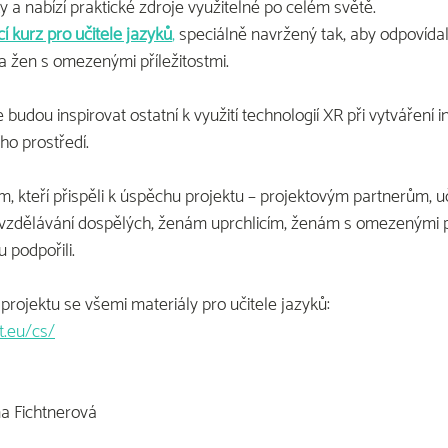
 a nabízí praktické zdroje využitelné po celém světě.
cí kurz pro učitele jazyků
,
 speciálně navržený tak, aby odpovída
a žen s omezenými příležitostmi.
 budou inspirovat ostatní k využití technologií XR při vytváření i
o prostředí.
 kteří přispěli k úspěchu projektu – projektovým partnerům, u
vzdělávání dospělých, ženám uprchlicím, ženám s omezenými př
u podpořili.
rojektu se všemi materiály pro učitele jazyků:
t.eu/cs/
na Fichtnerová