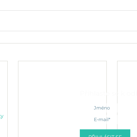
Přihlaste se k o
ky