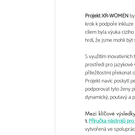
Projekt XR-WOMEN
 b
krok k podpoře inkluze 
cílem byla výuka cizího 
hrdí, že jsme mohli být 
S využitím inovativních 
prostředí pro jazykov
příležitostmi překonat
Projekt navíc poskytl p
podporovat tyto ženy př
dynamický, poutavý a pr
Mezi klíčové výsledky
1. 
Příručka nástrojů pro 
vytvořená ve spoluprá