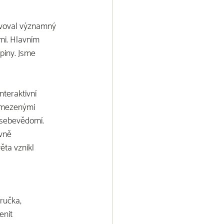
avoval významný
tmi. Hlavním
upiny. Jsme
interaktivní
 omezenými
h sebevědomí.
ivně
ěta vznikl
íručka,
enit