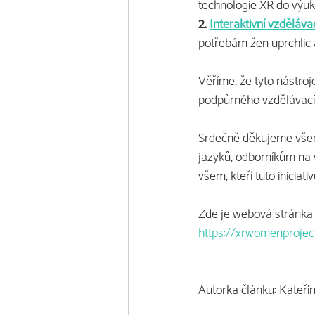
technologie XR do výuky
2. 
Interaktivní vzděláva
potřebám žen uprchlic 
Věříme, že tyto nástroje
podpůrného vzdělávacíh
Srdečně děkujeme všem,
jazyků, odborníkům na 
všem, kteří tuto iniciativ
Zde je webová stránka p
https://xrwomenprojec
Autorka článku: Kateři