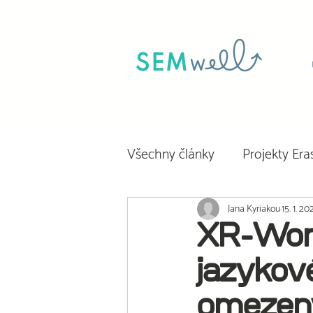
Všechny články
Projekty Er
Jana Kyriakou
15. 1. 20
XR-Wom
jazykov
omezený