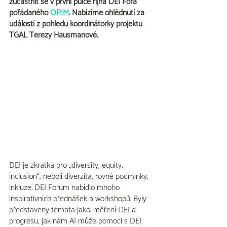
zúčastnit se v první půlce října DEI Fora 
pořádaného 
OPIM
. Nabízíme ohlédnutí za 
událostí z pohledu koordinátorky projektu 
TGAL Terezy Hausmanové.
DEI je zkratka pro „diversity, equity, 
inclusion“, neboli diverzita, rovné podmínky, 
inkluze. DEI Forum nabídlo mnoho 
inspirativních přednášek a workshopů. Byly 
představeny témata jako: měření DEI a 
progresu, jak nám AI může pomoci s DEI, 