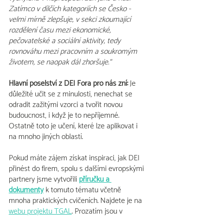
Zatímco v dílčích kategoriích se Česko - 
velmi mírně zlepšuje, v sekci zkoumající 
rozdělení času mezi ekonomické, 
pečovatelské a sociální aktivity, tedy 
rovnováhu mezi pracovním a soukromým 
životem, se naopak dál zhoršuje.“
Hlavní poselství z DEI Fora pro nás zní:
 Je 
důležité učit se z minulosti, nenechat se 
odradit zažitými vzorci a tvořit novou 
budoucnost, i když je to nepříjemné. 
Ostatně toto je učení
, 
které
lze aplikovat i 
na mnoho jiných oblastí.
Pokud máte zájem získat inspiraci, jak DEI 
přinést do firem, spolu s dalšími evropskými 
partnery jsme vytvořili
příručku a 
dokumenty
 k tomuto tématu včetně 
mnoha praktických cvičeních. Najdete je na 
webu projektu TGAL
. Prozatím jsou v 