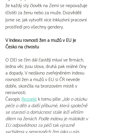
že každý stý člověk na Zemi se nepovažuje 
(čistě) za ženu nebo za muže. Dozvěděli 
jsme se, jak vytvořit více inkluzivní pracovní 
prostředí pro všechny gendery.
V indexu rovnosti žen a mužů v EU je 
Česko na chvostu
O DEI se čím dál častěji mluví ve firmách. 
Jedna věc jsou slova, druhá pak reálné činy 
a dopady. V nedávno zveřejněném indexu 
rovnosti žen a mužů v EU si ČR nevede 
dobře, skončila na bronzovém místě v 
nerovnosti.  
Časopis 
Respekt
 k tomu píše: 
„
Jde o otázku 
péče o děti a další příbuzné, která společně 
se starostí o domácnost stále leží větším 
dílem na ženách. Podle indexu je málokde v 
EU odpovědnost za péči tak výrazně 
vychýlena v neprospěch žen jako u nás. 