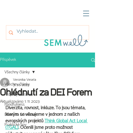
Příspěvek
Všechny články
Veronika Vesela
Všechny články
31. 10. 2023
Ohlédnutí za DEI Forem
Projekty Erasmus+
Aktualizováno:
1. 11. 2023
Mindfulness
Diverzita, rovnost, inkluze. To jsou témata, 
kterým se věnujeme v jednom z našich 
Diverzita & Inkluze
evropských projektů 
Think Global Act Local 
Praktické tipy
(TGAL)
. Ocenili jsme proto možnost 