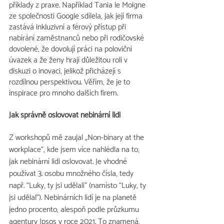
příklady z praxe. Například Tania le Moigne 
ze společnosti Google sdílela, jak její firma 
zastává inkluzivní a férový přístup při 
nabírání zaměstnanců nebo při rodičovské 
dovolené, že dovolují práci na poloviční 
úvazek a že ženy hrají důležitou roli v 
diskuzi o inovaci, jelikož přicházejí s 
rozdílnou perspektivou. Věřím, že je to 
inspirace pro mnoho dalších firem.
Jak správně oslovovat nebinární lidi
Z workshopů mě zaujal „Non-binary at the 
workplace“, kde jsem více nahlédla na to, 
jak nebinární lidi oslovovat. Je vhodné 
používat 3. osobu množného čísla, tedy 
např. “Luky, ty jsi udělali” (namísto “Luky, ty 
jsi udělal”). Nebinárních lidí je na planetě 
jedno procento, alespoň podle průzkumu 
agentury Ipsos v roce 2021. To znamená, 