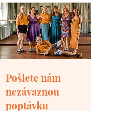
Pošlete nám
nezávaznou
poptávku
Po odeslání formuláře se Vám v