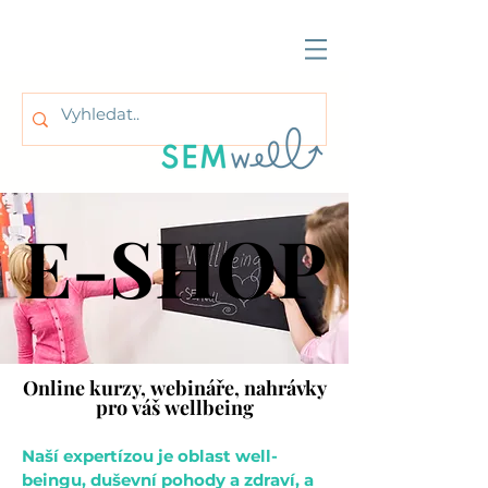
E-SHOP
E-SHOP
Online kurzy, webináře, nahrávky
Online kurzy, webináře, nahrávky
pro váš wellbeing
pro váš wellbeing
Naší expertízou je oblast well-
beingu, duševní pohody a zdraví, a