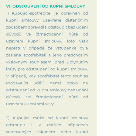
VI. ODSTOUPENÍ OD KUPNÍ SMLOUVY
1) Kupující-spotřebitel je oprávněn od
kupní smlouvy uzavřené distančním
způsobem zpravidla odstoupit bez udání
důvodů ve čtrnáctidenní lhůtě od
uzavření kupní smlouvy. Toto však
neplatí v případě, že vstupenka byla
zaslána spotřebiteli s jeho předchozím
výslovným souhlasem před uplynutím
lhůty pro odstoupení od kupní smlouvy.
V případě, kdy spotřebitel tento souhlas
Prodávající udělí, nemá právo na
odstoupení od kupní smlouvy bez udání
důvodu ve čtrnáctidenní lhůtě od
uzavření kupní smlouvy.
2) Kupující může od kupní smlouvy
odstoupit i v dalších případech
stanovených zákonem nebo kupní