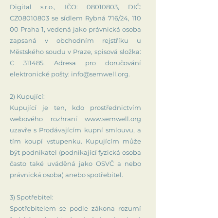
Digital s.r.o., IČO:
08010803
, DIČ:
CZ08010803 se sídlem Rybná 716/24, 110
00 Praha 1, vedená jako právnická osoba
zapsaná v obchodním rejstříku u
Městského soudu v Praze, spisová složka:
C 311485. Adresa pro doručování
elektronické pošty:
info@semwell.org
.
2) Kupující:
Kupující je ten, kdo prostřednictvím
webového rozhraní www.semwell.org
uzavře s Prodávajícím kupní smlouvu, a
tím koupí vstupenku. Kupujícím může
být podnikatel (podnikající fyzická osoba
často také uváděná jako OSVČ a nebo
právnická osoba) anebo spotřebitel.
3) Spotřebitel:
Spotřebitelem se podle zákona rozumí