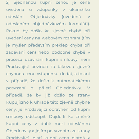
2) Sjednanou kupní cenou je cena
uvedená u vstupenky v okamžiku
odeslání Objednávky (uvedená v
odeslaném objednávkovém formuláři).
Pokud by došlo ke zjevné chybě při
uvedení ceny na webovém rozhraní (tím
je myšlen především překlep, chyba při
zadávání cen) nebo obdobné chybě v
procesu uzavírání kupní smlouvy, není
Prodávající povinen za takovou zjevně
chybnou cenu vstupenku dodat, a to ani
v případě, že došlo k automatickému
potvrzení o přijetí Objednávky. V
případě, že by již došlo ze strany
Kupujícího k úhradě této zjevně chybné
ceny, je Prodávající oprávněn od kupní
smlouvy odstoupit. Dojde-li ke změně
kupní ceny v době mezi odesláním
Objednávky a jejím potvrzením ze strany
Prodávající, platí kupní cena platná v