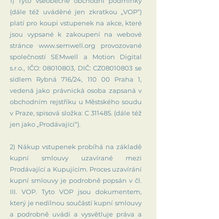
1) Tyto všeobecné obchodní podmínky
(dále též uváděné jen zkratkou „VOP“)
platí pro koupi vstupenek na akce, které
jsou vypsané k zakoupení na webové
stránce
www.semwell.org
provozované
společností SEMwell a Motion Digital
s.r.o., IČO:
08010803
, DIČ: CZ08010803 se
sídlem Rybná 716/24, 110 00 Praha 1,
vedená jako právnická osoba zapsaná v
obchodním rejstříku u Městského soudu
v Praze, spisová složka: C 311485. (dále též
jen jako „Prodávající“).
2) Nákup vstupenek probíhá na základě
kupní smlouvy uzavírané mezi
Prodávající a Kupujícím. Proces uzavírání
kupní smlouvy je podrobně popsán v čl.
III. VOP. Tyto VOP jsou dokumentem,
který je nedílnou součástí kupní smlouvy
a podrobně uvádí a vysvětluje práva a