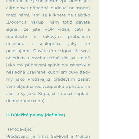
komunikace je nejlepším způsobem, jak
eliminovat případné budoucí nejasnosti
mezi námi. Tím, že kliknete na tlačítko
„Dokončit nákup“ nám totiž dáváte
signál, že jste VOP viděli, četli a
souhlasíte s takovým průběhem
obchodu a spolupráce, jaký zde
popisujeme. Dáváte tím i signál, že svoji
objednávku myslíte vážně a že jste stejně
jako my připraveni splnit své závazky z
následně uzavřené kupní smlouvy (tedy
my jako Prodávající především zaslat
vám objednanou vstupenku a přístup na
akci a vy jako Kupující za akci zaplatit
dohodnutou cenu).
II. Důležité pojmy (definice)
1) Prodávající:
Prodávající je firma SEMwell a Motion