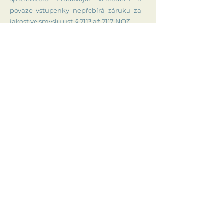
povaze vstupenky nepřebírá záruku za
jakost ve smyslu ust. § 2113 až 2117 NOZ.
2) Prodávající odpovídá, že je vstupenka
při zaslání Kupujícímu platná. V případě
nutnosti změny akce ze strany
Prodávajícího (zrušení či přesunutí
termínu), Prodávající informuje
Kupujícího s dostatečným předstihem a
nabídne Kupujícímu náhradu některým
z těchto způsobů:
a) Vrácení peněz ve výši celkové
zaplacené ceny za vstupenku na
konkrétní zrušenou akci
b) Možnost zúčastnit se akce v
přesunutém/náhradním termínu
Kupující po nabídce náhrady neprodleně
potvrdí nabídnutou formu náhrady (viz
tento odstavec) Prodávajícímu.