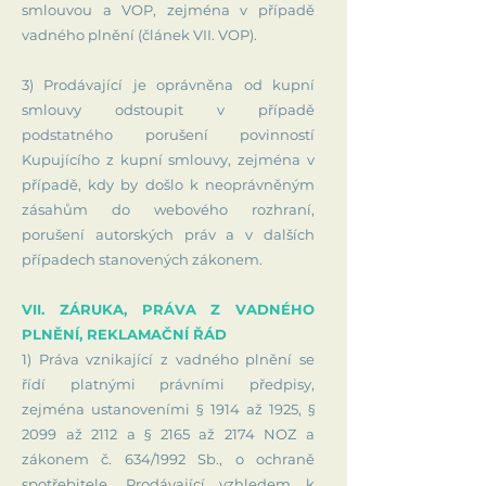
smlouvou a VOP, zejména v případě
vadného plnění (článek VII. VOP).
3) Prodávající je oprávněna od kupní
smlouvy odstoupit v případě
podstatného porušení povinností
Kupujícího z kupní smlouvy, zejména v
případě, kdy by došlo k neoprávněným
zásahům do webového rozhraní,
porušení autorských práv a v dalších
případech stanovených zákonem.
VII. ZÁRUKA, PRÁVA Z VADNÉHO
PLNĚNÍ, REKLAMAČNÍ ŘÁD
1) Práva vznikající z vadného plnění se
řídí platnými právními předpisy,
zejména ustanoveními § 1914 až 1925, §
2099 až 2112 a § 2165 až 2174 NOZ a
zákonem č. 634/1992 Sb., o ochraně
spotřebitele. Prodávající vzhledem k