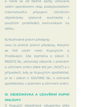
a neliší se od běžné sazby účtované
vaším operátorem, resp. poskytovatelem
internetového připojení. Učiněním
objednávky výslovně souhlasíte s
použitím prostředků komunikace na
dálku.
6) Rozhodné právní předpisy:
Jsou to platné právní předpisy, kterými
se řídí vztah mezi Kupujícím a
Prodávající. Jde zejména o zákon č.
89/2012 Sb., občanský zákoník, v platném
a účinném znění (dále též jen „NOZ“) a v
případech, kdy je Kupujícím spotřebitel,
je to i zákon č. 634/1992 Sb., o ochraně
spotřebitele, v platném a účinném znění.
III. OBJEDNÁVKA A UZAVŘENÍ KUPNÍ
SMLOUVY
1) Kupující objednává vstupenku přes