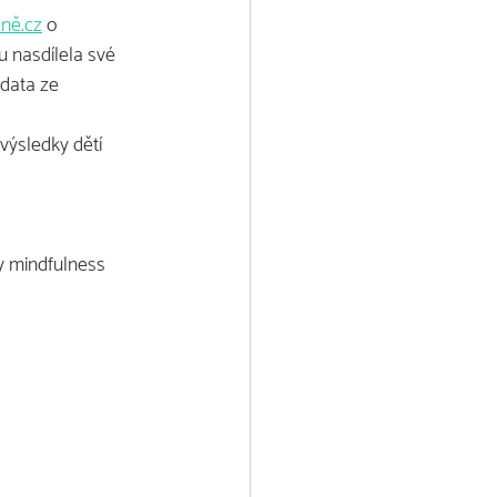
lně.cz
 o 
u nasdílela své 
data ze 
výsledky dětí 
my mindfulness 