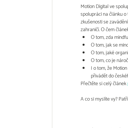
Motion Digital ve spolu
spolupráci na článku o 
zkušenosti se zaváděním
zahraničí. O čem článe
O tom, zda mindfu
O tom, jak se mind
O tom, jaké organ
O tom, co je náro
I o tom, že Motion
přivádět do českéh
Přečtěte si celý článek 
A co si myslíte vy? Pat