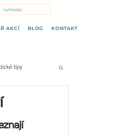
Ř AKCÍ
BLOG
KONTAKT
tické tipy
í
znají 