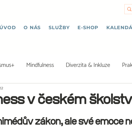
ÚVOD
O NÁS
SLUŽBY
E-SHOP
KALENDÁ
asmus+
Mindfulness
Diverzita & Inkluze
Prak
022
ness v českém školstv
imédův zákon, ale své emoce ne