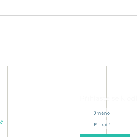
Přihlaste se k o
ky