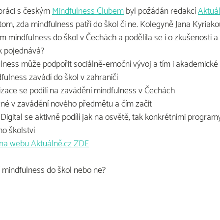
práci s českým 
Mindfulness Clubem
 byl požádán redakcí 
Aktuá
tom, zda mindfulness patří do škol či ne. Kolegyně Jana Kyriako
 mindfulness do škol v Čechách a podělila se i o zkušenosti a 
k pojednává?
lness může podpořit sociálně-emoční vývoj a tím i akademické 
fulness zavádí do škol v zahraničí
izace se podílí na zavádění mindfulness v Čechách 
čné v zavádění nového předmětu a čím začít
 Digital se aktivně podílí jak na osvětě, tak konkrétními progra
o školství
na webu Aktuálně.cz ZDE
ří mindfulness do škol nebo ne?